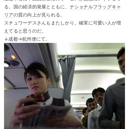
る。国の経済的発展とともに、
ナショナルフラッグキャ
リア
の質の向上が見られる。
スチュワーデスさんもまたしかり。確実に可愛い人が増
えてると思うのだ。
↓
成都
→
杭州
便にて。