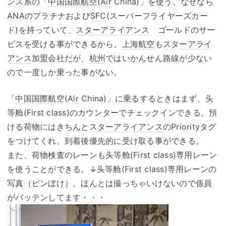
ンス
系の「
中国国際航空
(
Air
China)」を使う。なぜなら
ANA
のプラチナおよび
SFC
(スーパーフライヤーズカー
ド)を持っていて、
スターアライアンス
ゴールドのサー
ビスを受ける事ができるから。
上海航空
も
スターアライ
アンス
加盟会社だが、
杭州
ではいかんせん路線が少ない
ので一度しか乗った事がない。
「
中国国際航空
(
Air
China)」に乗るするときはまず、头
等舱(First class)のカウンターでチェックインできる。預
ける荷物にはきちんと
スターアライアンス
のPriorityタグ
をつけてくれ、到着後優先的に受け取る事ができる。
また、荷物検査のレーンも头等舱(First class)専用レーン
を使うことができる。↓头等舱(First class)専用レーンの
写真（ピンぼけ）。ほんとは撮っちゃいけないので係員
がバッテンしてます・・・